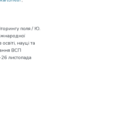
kartoffeln
,
торингу поля / Ю.
Міжнародної
освіті, науці та
вання ВСП
-26 листопада