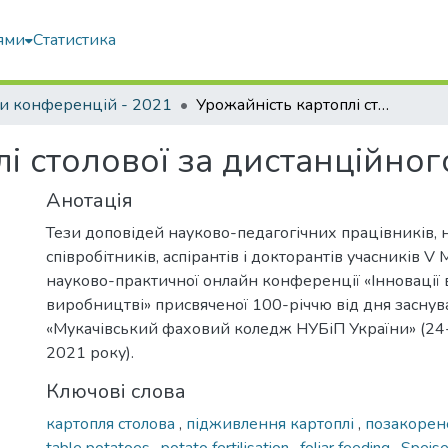
ями
Статистика
и конференцій - 2021
Урожайність картоплі столової за дистанційного моніторингу поля
і столової за дистанційно
Анотація
Тези доповідей науково-педагогічних працівників, 
співробітників, аспірантів і докторантів учасників V
науково-практичної онлайн конференції «Інновації в 
виробництві» присвяченої 100-річчю від дня засну
«Мукачівський фаховий коледж НУБіП України» (24
2021 року).
Ключові слова
картопля столова
,
підживлення картоплі
,
позакорен