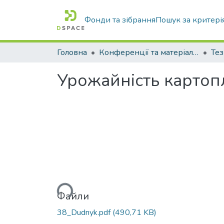
Фонди та зібрання
Пошук за критері
Головна
Конференції та матеріали конференцій
Тез
Урожайність картопл
Вантажиться...
Файли
38_Dudnyk.pdf
(490,71 KB)