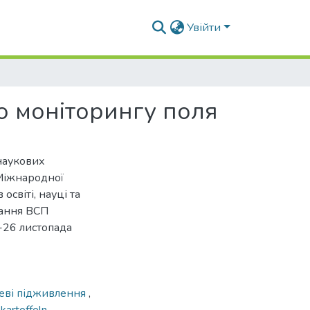
Увійти
го моніторингу поля
наукових
 Міжнародної
освіті, науці та
вання ВСП
-26 листопада
еві підживлення
,