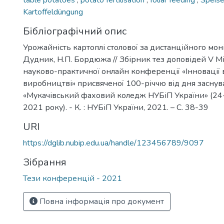
table potatoes
,
potato fertilisation
,
foliar feeding
,
Speise
Kartoffeldüngung
Бібліографічний опис
Урожайність картоплі столової за дистанційного моні
Дудник, Н.П. Бордюжа // Збірник тез доповідей V 
науково-практичної онлайн конференції «Інновації в 
виробництві» присвяченої 100-річчю від дня засну
«Мукачівський фаховий коледж НУБіП України» (24
2021 року). - К. : НУБіП України, 2021. – С. 38-39
URI
https://dglib.nubip.edu.ua/handle/123456789/9097
Зібрання
Тези конференцій - 2021
Повна інформація про документ