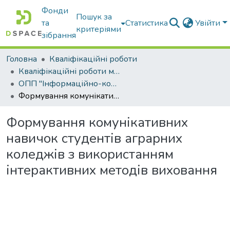
Фонди
Пошук за
та
Статистика
Увійти
критеріями
зібрання
Головна
Кваліфікаційні роботи
Кваліфікаційні роботи магістрів
ОПП "Інформаційно-комунікаційні технології в освіті"
Формування комунікативних навичок студентів аграрних коледжів з використанням інтерактивних методів виховання
Формування комунікативних
навичок студентів аграрних
коледжів з використанням
інтерактивних методів виховання