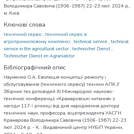
Володимира Савовича (1906-1987) 22-23 лют. 2024 р.,
м. Київ.
Ключові слова
технічний сервіс
,
технічний сервіс в
агропромисловому комплексі
,
technical service
,
technical
service in the agricultural sector
,
technischer Dienst
,
Technischer Dienst im Agrarsektor
Бібліографічний опис
Науменко О.А. Еволюція концепції ремонту і
обслуговування (технічного сервісу) техніки АПК //
Збірник тез доповідей ХI Міжнародної науково-
технічної конференції «Крамаровські читання» з
нагоди 117-ї річниці від дня народження доктора
технічних наук, професора, віцепрезидента УАСГН
Крамарова Володимира Савовича (1906-1987) 22-23
лют. 2024 р. - К. : Видавничий центр НУБіП України,