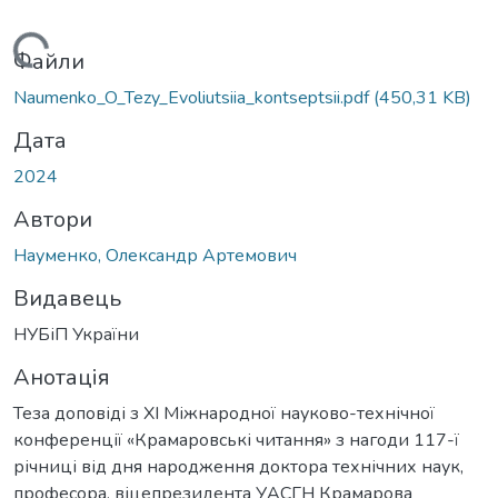
Вантажиться...
Файли
Naumenko_O_Tezy_Evoliutsiia_kontseptsii.pdf
(450,31 KB)
Дата
2024
Автори
Науменко, Олександр Артемович
Видавець
НУБіП України
Анотація
Теза доповіді з ХІ Міжнародної науково-технічної
конференції «Крамаровські читання» з нагоди 117-ї
річниці від дня народження доктора технічних наук,
професора, віцепрезидента УАСГН Крамарова