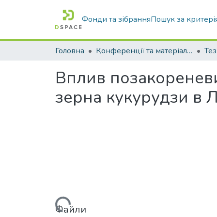
Фонди та зібрання
Пошук за критері
Головна
Конференції та матеріали конференцій
Тез
Вплив позакоренев
зерна кукурудзи в 
Вантажиться...
Файли