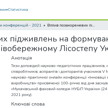
ями
Статистика
и конференцій - 2021
Вплив позакореневих підживлень на формування урожайності зерна кукурудзи в Лівобережному Лісостепу України
их підживлень на формува
Лівобережному Лісостепу У
Анотація
Тези доповідей науково-педагогічних працівників, 
співробітників, аспірантів і докторантів учасників V
науково-практичної онлайн конференції «Інновації в 
виробництві» присвяченої 100-річчю від дня засну
«Мукачівський фаховий коледж НУБіП України» (24
2021 року).
Ключові слова