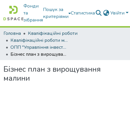
Фонди
Пошук за
та
Статистика
Увійти
критеріями
зібрання
Головна
Кваліфікаційні роботи
Кваліфікаційні роботи магістрів
ОПП "Управління інвестиційною діяльністю та міжнародними проектами"
Бізнес план з вирощування малини
Бізнес план з вирощування
малини