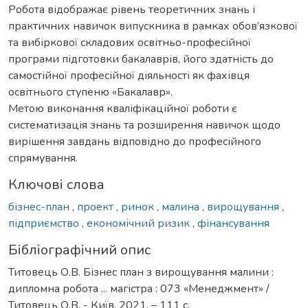
Робота відображає рівень теоретичних знань і
практичних навичок випускника в рамках обов’язкової
та вибіркової складових освітньо-професійної
програми підготовки бакалаврів, його здатність до
самостійної професійної діяльності як фахівця
освітнього ступеню «Бакалавр».
Метою виконання кваліфікаційної роботи є
систематизація знань та розширення навичок щодо
вирішення завдань відповідно до професійного
спрямування.
Ключові слова
бізнес-план
,
проект
,
ринок
,
малина
,
вирощування
,
підприємство
,
економічний ризик
,
фінансування
Бібліографічний опис
Титовець О.В. Бізнес план з вирощування малини :
дипломна робота ... магістра : 073 «Менеджмент» /
Титовець О.В. - Київ, 2021. – 111 с.