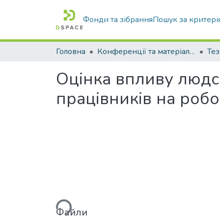
Фонди та зібрання
Пошук за критері
Головна
Конференції та матеріали конференцій
Тез
Оцінка впливу людс
працівників на робо
Вантажиться...
Файли