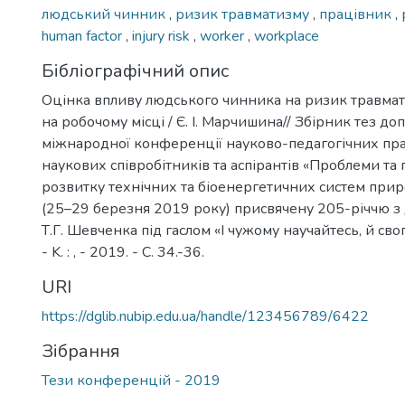
людський чинник
,
ризик травматизму
,
працівник
,
human factor
,
injury risk
,
worker
,
workplace
Бібліографічний опис
Оцінка впливу людського чинника на ризик травмат
на робочому місці / Є. І. Марчишина// Збірник тез доп
міжнародної конференції науково-педагогічних пра
наукових співробітників та аспірантів «Проблеми та
розвитку технічних та біоенергетичних систем при
(25–29 березня 2019 року) присвячену 205-річчю 
Т.Г. Шевченка під гаслом «І чужому научайтесь, й св
- K. : , - 2019. - С. 34.-36.
URI
https://dglib.nubip.edu.ua/handle/123456789/6422
Зібрання
Тези конференцій - 2019