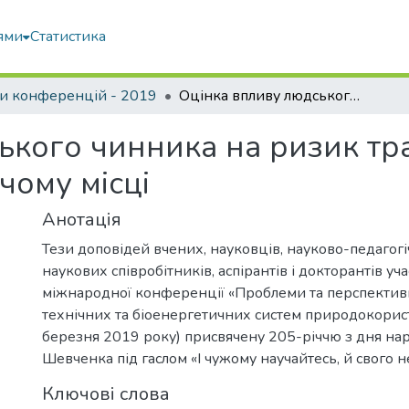
ями
Статистика
и конференцій - 2019
Оцінка впливу людського чинника на ризик травматизму працівників на робочому місці
ького чинника на ризик тр
чому місці
Анотація
Тези доповідей вчених, науковців, науково-педагогі
наукових співробітників, аспірантів і докторантів уч
міжнародної конференції «Проблеми та перспектив
технічних та біоенергетичних систем природокорис
березня 2019 року) присвячену 205-річчю з дня на
Шевченка під гаслом «І чужому научайтесь, й свого не
Ключові слова