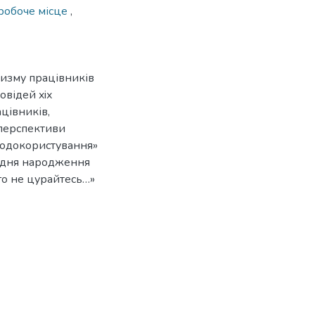
робоче місце
,
изму працівників
овідей xiх
цівників,
 перспективи
родокористування»
з дня народження
ого не цурайтесь…»