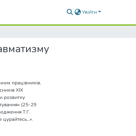
Увійти
авматизму
чних працівників,
асників XIX
и розвитку
тування» (25-29
родження Т.Г.
 цурайтесь...».