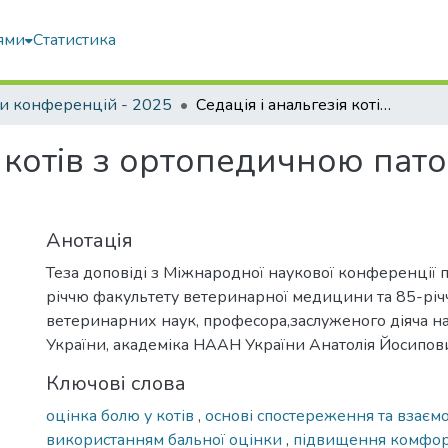
ями
Статистика
и конференцій - 2025
Седація і анальгезія котів з ортопедичною патологією в клініках України
я котів з ортопедичною пато
Анотація
Теза доповіді з Міжнародної наукової конференції 
річчю факультету ветеринарної медицини та 85-рі
ветеринарних наук, професора,заслуженого діяча на
України, академіка НААН України Анатолія Йосипо
Ключові слова
оцінка болю у котів
,
основі спостереження та взаємо
використанням бальної оцінки
,
підвищення комфо