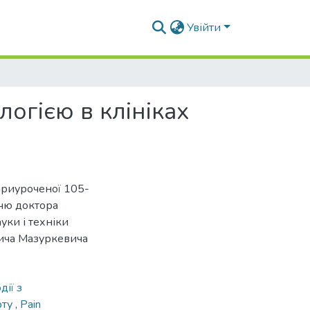
Увійти
логією в клініках
приуроченої 105-
ччю доктора
уки і техніки
вича Мазуркевича
дії з
рту
,
Pain