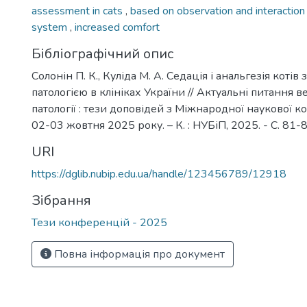
assessment in cats
,
based on observation and interaction 
system
,
increased comfort
Бібліографічний опис
Солонін П. К., Куліда М. А. Седація і анальгезія коті
патологією в клініках України // Актуальні питання 
патології : тези доповідей з Міжнародної наукової кон
02-03 жовтня 2025 року. – К. : НУБіП, 2025. - С. 81-8
URI
https://dglib.nubip.edu.ua/handle/123456789/12918
Зібрання
Тези конференцій - 2025
Повна інформація про документ