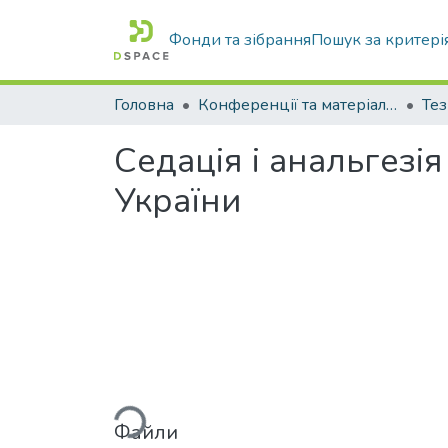
Фонди та зібрання
Пошук за критері
Головна
Конференції та матеріали конференцій
Тез
Седація і анальгезі
України
Вантажиться...
Файли