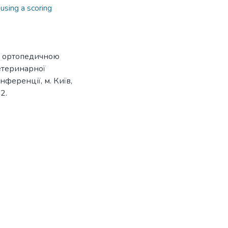
using a scoring
в з ортопедичною
ветеринарної
ференції, м. Київ,
2.