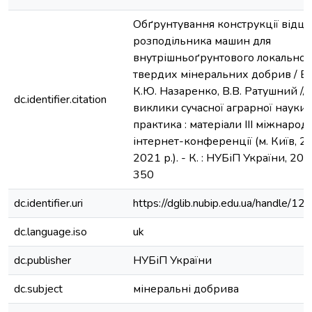
Обґрунтування конструкції відц
розподільника машин для
внутрішньоґрунтового локальног
твердих мінеральних добрив / В
К.Ю. Назаренко, В.В. Ратушний // 
dc.identifier.citation
виклики сучасної аграрної науки: 
практика : матеріали IIІ міжнарод
інтернет-конференції (м. Київ, 
2021 р.). - К. : НУБіП України, 202
350
dc.identifier.uri
https://dglib.nubip.edu.ua/handle/
dc.language.iso
uk
dc.publisher
НУБіП України
dc.subject
мінеральні добрива