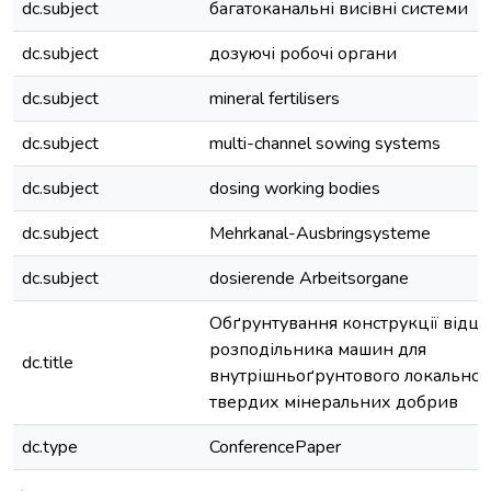
dc.subject
багатоканальні висівні системи
dc.subject
дозуючі робочі органи
dc.subject
mineral fertilisers
dc.subject
multi-channel sowing systems
dc.subject
dosing working bodies
dc.subject
Mehrkanal-Ausbringsysteme
dc.subject
dosierende Arbeitsorgane
Обґрунтування конструкції відц
розподільника машин для
dc.title
внутрішньоґрунтового локальног
твердих мінеральних добрив
dc.type
ConferencePaper