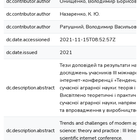
dc.contributor.author
Онищенко, Володимир Борисови
dc.contributor.author
Назаренко, К. Ю.
dc.contributor.author
Ратушний, Володимир Васильови
dc.date.accessioned
2021-11-15T08:52:57Z
dc.date.issued
2021
Тези доповідей та результати на
досліджень учасників IIІ міжнаро
інтернет-конференції «Тенденції
dc.description.abstract
сучасної аграрної науки: теорія і 
Висвітлено теоретичні і практичн
сучасної аграрної науки, напрями
та впровадження у виробництво.
Trends and challenges of modern agri
dc.description.abstract
science: theory and practice : III Inter
scientific internet conference.