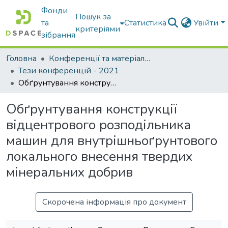
Фонди
Пошук за
та
Статистика
Увійти
критеріями
зібрання
Головна
Конференції та матеріали конференцій
Тези конференцій - 2021
Обґрунтування конструкції відцентрового розподільника машин для внутрішньоґрунтового локального внесення твердих мінеральних добрив
Обґрунтування конструкції
відцентрового розподільника
машин для внутрішньоґрунтового
локального внесення твердих
мінеральних добрив
Скорочена інформація про документ