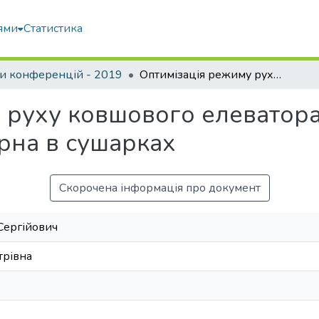
ями
Статистика
и конференцій - 2019
Оптимізація режиму руху ковшового елеватора для транспортування зерна в сушарках
 руху ковшового елеватор
рна в сушарках
Скорочена інформація про документ
Сергійович
трівна