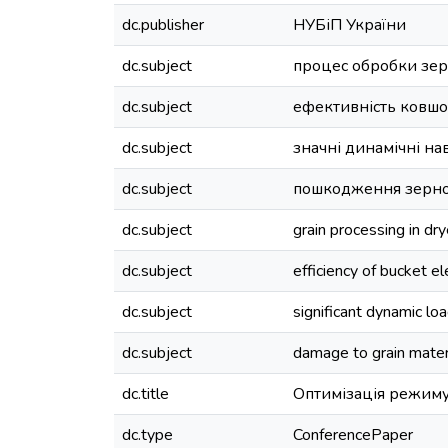
dc.publisher
НУБіП України
dc.subject
процес обробки зер
dc.subject
ефективність ковшо
dc.subject
значні динамічні н
dc.subject
пошкодження зерно
dc.subject
grain processing in dry
dc.subject
efficiency of bucket e
dc.subject
significant dynamic lo
dc.subject
damage to grain mater
dc.title
Оптимізація режиму
dc.type
ConferencePaper