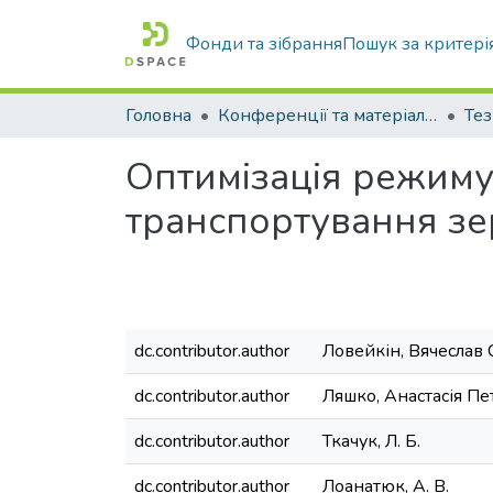
Фонди та зібрання
Пошук за критері
Головна
Конференції та матеріали конференцій
Тез
Оптимізація режиму
транспортування зе
dc.contributor.author
Ловейкін, Вячеслав 
dc.contributor.author
Ляшко, Анастасія Пе
dc.contributor.author
Ткачук, Л. Б.
dc.contributor.author
Лоанатюк, А. В.