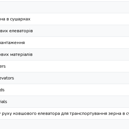
на в сушарках
вих елеваторів
авантаження
вих матеріалів
ers
levators
ads
ials
 руху ковшового елеватора для транспортування зерна в 