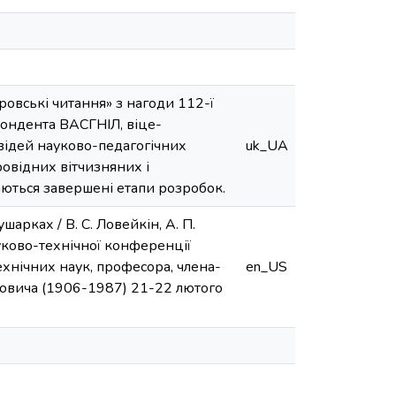
ровські читання» з нагоди 112-ї
пондента ВАСГНІЛ, віце-
ідей науково-педагогічних
uk_UA
ровідних вітчизняних і
аються завершені етапи розробок.
рках / В. С. Ловейкін, А. П.
ауково-технічної конференції
ехнічних наук, професора, члена-
en_US
овича (1906-1987) 21-22 лютого