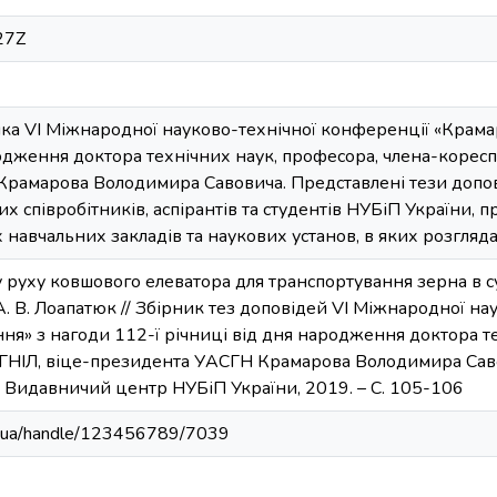
27Z
ика VI Міжнародної науково-технічної конференції «Крама
родження доктора технічних наук, професора, члена-корес
рамарова Володимира Савовича. Представлені тези допов
х співробітників, аспірантів та студентів НУБіП України, п
навчальних закладів та наукових установ, в яких розгляд
руху ковшового елеватора для транспортування зерна в суша
, А. В. Лоапатюк // Збірник тез доповідей VI Міжнародної н
ня» з нагоди 112-ї річниці від дня народження доктора т
ГНІЛ, віце-президента УАСГН Крамарова Володимира Сав
К. : Видавничий центр НУБіП України, 2019. – C. 105-106
edu.ua/handle/123456789/7039