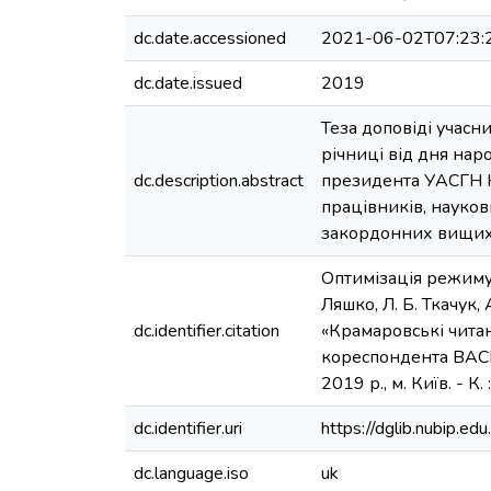
dc.date.accessioned
2021-06-02T07:23:
dc.date.issued
2019
Теза доповіді учасн
річниці від дня на
dc.description.abstract
президента УАСГН К
працівників, наукови
закордонних вищих 
Оптимізація режиму 
Ляшко, Л. Б. Ткачук
dc.identifier.citation
«Крамаровські читан
кореспондента ВАС
2019 р., м. Київ. - 
dc.identifier.uri
https://dglib.nubip.
dc.language.iso
uk