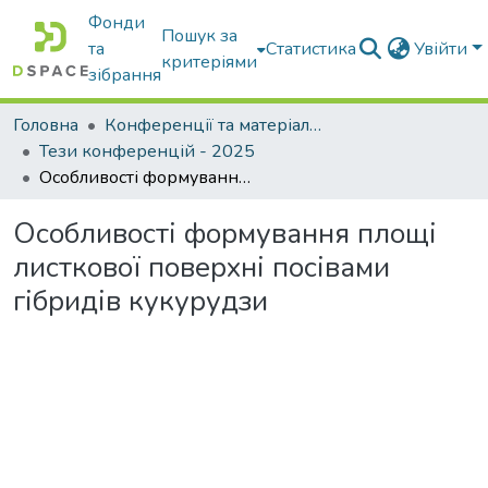
Фонди
Пошук за
та
Статистика
Увійти
критеріями
зібрання
Головна
Конференції та матеріали конференцій
Тези конференцій - 2025
Особливості формування площі листкової поверхні посівами гібридів кукурудзи
Особливості формування площі
листкової поверхні посівами
гібридів кукурудзи