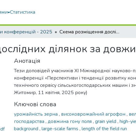
ями
Статистика
и конференцій - 2025
Схема розміщення дослідних ділянок за довжиною гону поля
ослідних ділянок за довж
Анотація
Тези доповідей учасників XI Міжнародної науково-п
конференції «Перспективи і тенденції розвитку кон
технічного сервісу сільськогосподарських машин і зн
Житомир, 11 квітня, 2025 року)
Ключові слова
урожайність зерна
,
високоврожайний агрофон
,
ве
господарства
,
довжина гону поля
,
grain yield
,
high-yie
background
,
large-scale farms
,
length of the field run
df