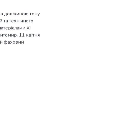
 за довжиною гону
й та технічного
матеріалами XI
итомир, 11 квітня
ий фаховий