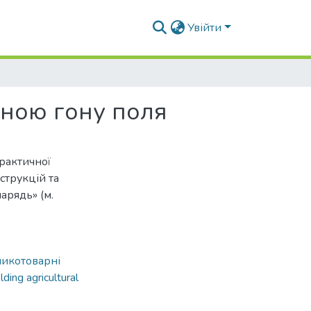
Увійти
иною гону поля
рактичної
струкцій та
арядь» (м.
ликотоварні
lding agricultural