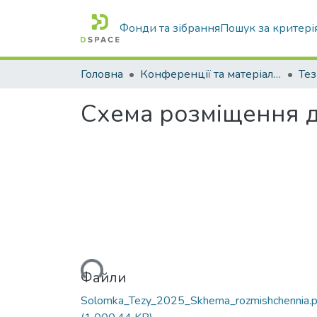
Фонди та зібрання
Пошук за критері
Головна
Конференції та матеріали конференцій
Тез
Схема розміщення д
Вантажиться...
Файли
Solomka_Tezy_2025_Skhema_rozmishchennia.p