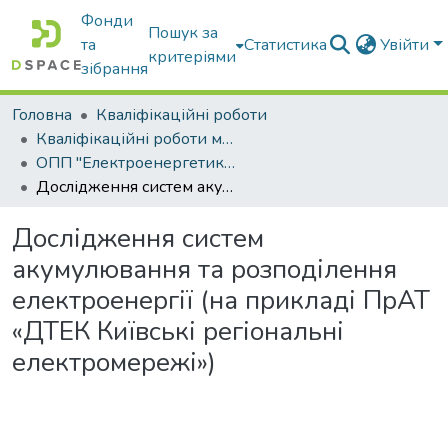
Фонди
Пошук за
та
Статистика
Увійти
критеріями
зібрання
Головна
Кваліфікаційні роботи
Кваліфікаційні роботи магістрів
ОПП "Електроенергетика, електротехніка та електромеханіка"
Дослідження систем акумулювання та розподілення електроенергії (на прикладі ПрАТ «ДТЕК Київські регіональні електромережі»)
Дослідження систем
акумулювання та розподілення
електроенергії (на прикладі ПрАТ
«ДТЕК Київські регіональні
електромережі»)