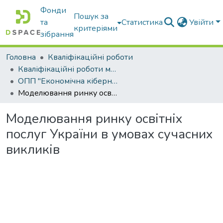
Фонди
Пошук за
та
Статистика
Увійти
критеріями
зібрання
Головна
Кваліфікаційні роботи
Кваліфікаційні роботи магістрів
ОПП "Економічна кібернетика"
Моделювання ринку освітніх послуг України в умовах сучасних викликів
Моделювання ринку освітніх
послуг України в умовах сучасних
викликів