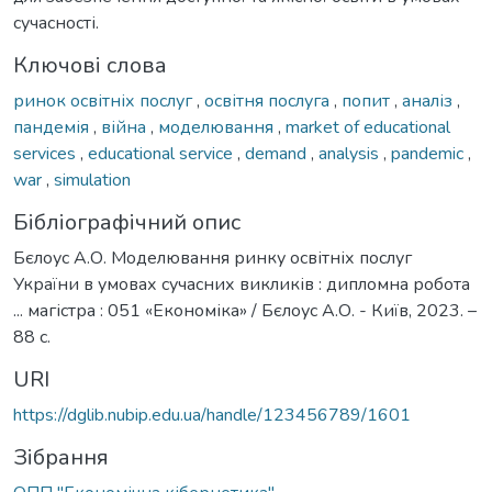
сучасності.
Ключові слова
ринок освітніх послуг
,
освітня послуга
,
попит
,
аналіз
,
пандемія
,
війна
,
моделювання
,
market of educational
services
,
educational service
,
demand
,
analysis
,
pandemic
,
war
,
simulation
Бібліографічний опис
Бєлоус А.О. Моделювання ринку освітніх послуг
України в умовах сучасних викликів : дипломна робота
... магістра : 051 «Економіка» / Бєлоус А.О. - Київ, 2023. –
88 с.
URI
https://dglib.nubip.edu.ua/handle/123456789/1601
Зібрання