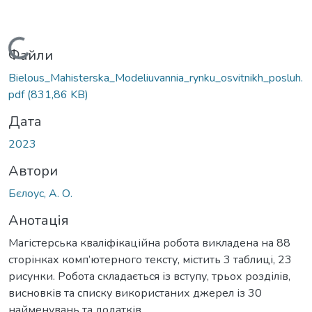
Вантажиться...
Файли
Bielous_Mahisterska_Modeliuvannia_rynku_osvitnikh_posluh.
pdf
(831,86 KB)
Дата
2023
Автори
Бєлоус, А. О.
Анотація
Магістерська кваліфікаційна робота викладена на 88
сторінках комп’ютерного тексту, містить 3 таблиці, 23
рисунки. Робота складається із вступу, трьох розділів,
висновків та списку використаних джерел із 30
найменувань та додатків.