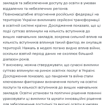
закладів та забезпечення доступу до освіти в умовах
віддалених та небезпечних регіонів.
Повномасштабне вторгнення російської федерації на
територію України викликало серйозні трансформації
в освітній системі країни. Дослідження показало, що ці
події суттєво вплинули на кількість вступників до
вищих навчальних закладів, зокрема сильний вплив на
кількість вступників вплинув такий фактор, як окупація
територій. Нажаль в моделі погано видно вплив війни,
оскільки взятий період даних не охоплює більший
діапазон років.
У висновку, можна стверджувати, що сучасні виклики
суттєво вплинули на ринок освітніх послуг в Україні.
Дослідження показало, що пандемія та війна стали
ключовими факторами визначення попиту на освітні
послуги та кількості вступників до вищих навчальних
закладів. Освітні установи та політичні рішення повинні
ураховувати ці виклики та шукати інноваційні рішення
для забезпечення доступної та якісної освіти в умовах