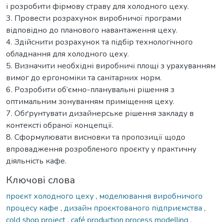
і розробити фірмову страву для холодного цеху.
3. Провести розрахунок виробничої програми
відповідно до планового навантаження цеху.
4. Здійснити розрахунок та підбір технологічного
обладнання для холодного цеху.
5. Визначити необхідні виробничі площі з урахуванням
вимог до ергономіки та санітарних норм.
6. Розробити об’ємно-планувальні рішення з
оптимальним зонуванням приміщення цеху.
7. Обґрунтувати дизайнерське рішення закладу в
контексті обраної концепції.
8. Сформулювати висновки та пропозиції щодо
впровадження розробленого проєкту у практичну
діяльність кафе.
Ключові слова
проєкт холодного цеху
,
моделювання виробничого
процесу кафе
,
дизайн проєктованого підприємства
,
cold shop project
,
café production process modelling
,