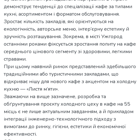
демонструє тенденції до спеціалізації кафе за типами
кухні, асортиментом і форматом обслуговування.
Зростає кількість закладів, які орієнтуються на
екологічність, авторське меню, інтер’єрну естетику й
зручність розташування. Зокрема, в місті Ужгород
останніми роками фіксується зростання попиту на кафе
середнього цінового сегменту зі здоровими, легкими
стравами.
При цьому наявний ринок представлений здебільшого
традиційними або туристичними закладами, що
відкриває нішу для нового кафе з акцентом на холодну
кухню — «Листя м’яти».
Зважаючи на вище зазначене, розробка та
обґрунтування проєкту холодного цеху в кафе на 55
місць є не лише актуальним завданням, а й прикладом
інтеграції інженерно-технологічного підходу з
вимогами до ринку, гігієни, естетики й економічної
ефективності.