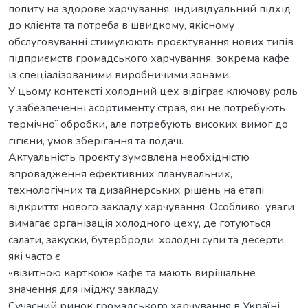
попиту на здорове харчування, індивідуальний підхід
до клієнта та потреба в швидкому, якісному
обслуговуванні стимулюють проєктування нових типів
підприємств громадського харчування, зокрема кафе
із спеціалізованими виробничими зонами.
У цьому контексті холодний цех відіграє ключову роль
у забезпеченні асортименту страв, які не потребують
термічної обробки, але потребують високих вимог до
гігієни, умов зберігання та подачі.
Актуальність проєкту зумовлена необхідністю
впровадження ефективних планувальних,
технологічних та дизайнерських рішень на етапі
відкриття нового закладу харчування. Особливої уваги
вимагає організація холодного цеху, де готуються
салати, закуски, бутерброди, холодні супи та десерти,
які часто є
«візитною карткою» кафе та мають вирішальне
значення для іміджу закладу.
Сучасний ринок громадського харчування в Україні