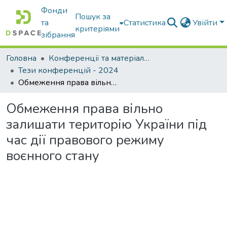
Фонди
Пошук за
та
Статистика
Увійти
критеріями
зібрання
Головна
Конференції та матеріали конференцій
Тези конференцій - 2024
Обмеження права вільно залишати територію України під час дії правового режиму воєнного стану
Обмеження права вільно
залишати територію України під
час дії правового режиму
воєнного стану