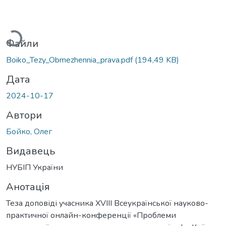
антажиться...
Файли
Boiko_Tezy_Obmezhennia_prava.pdf
(194,49 KB)
Дата
2024-10-17
Автори
Бойко, Олег
Видавець
НУБІП України
Анотація
Теза доповіді учасника XVIII Всеукраїнської науково-
практичної онлайн-конференції «Проблеми