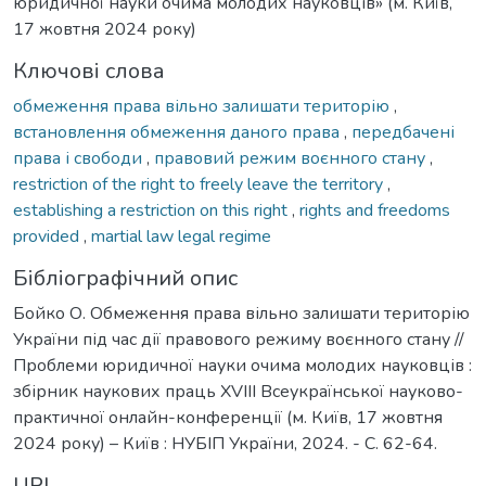
юридичної науки очима молодих науковців» (м. Київ,
17 жовтня 2024 року)
Ключові слова
обмеження права вільно залишати територію
,
встановлення обмеження даного права
,
передбачені
права і свободи
,
правовий режим воєнного стану
,
restriction of the right to freely leave the territory
,
establishing a restriction on this right
,
rights and freedoms
provided
,
martial law legal regime
Бібліографічний опис
Бойко О. Обмеження права вільно залишати територію
України під час дії правового режиму воєнного стану //
Проблеми юридичної науки очима молодих науковців :
збірник наукових праць XVIII Всеукраїнської науково-
практичної онлайн-конференції (м. Київ, 17 жовтня
2024 року) – Київ : НУБІП України, 2024. - С. 62-64.
URI