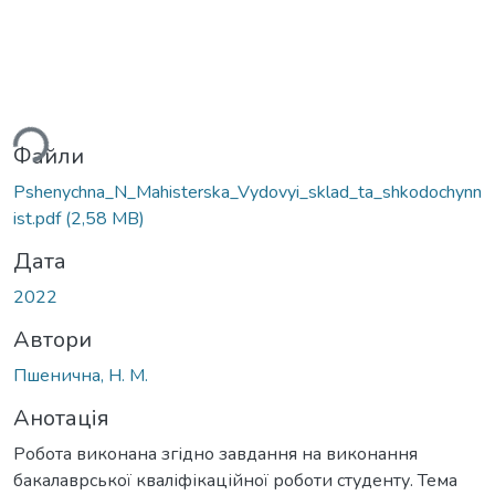
ься...
Файли
Pshenychna_N_Мahisterska_Vydovyi_sklad_ta_shkodochynn
ist.pdf
(2,58 MB)
Дата
2022
Автори
Пшенична, Н. М.
Анотація
Робота виконана згідно завдання на виконання
бакалаврської кваліфікаційної роботи студенту. Тема