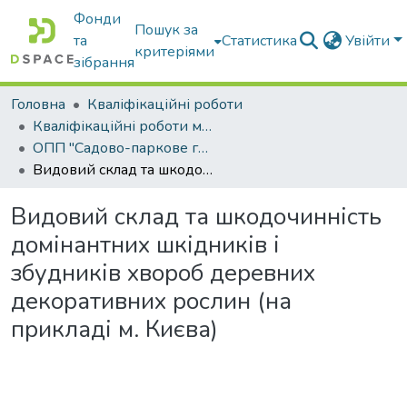
Фонди
Пошук за
та
Статистика
Увійти
критеріями
зібрання
Головна
Кваліфікаційні роботи
Кваліфікаційні роботи магістрів
ОПП "Садово-паркове господарство"
Видовий склад та шкодочинність домінантних шкідників і збудників хвороб деревних декоративних рослин (на прикладі м. Києва)
Видовий склад та шкодочинність
домінантних шкідників і
збудників хвороб деревних
декоративних рослин (на
прикладі м. Києва)