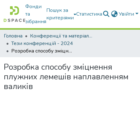
Фонди
Пошук за
та
Статистика
Увійти
критеріями
зібрання
Головна
Конференції та матеріали конференцій
Тези конференцій - 2024
Розробка способу зміцнення плужних лемешів наплавленням валиків
Розробка способу зміцнення
плужних лемешів наплавленням
валиків