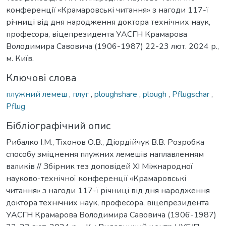
конференції «Крамаровські читання» з нагоди 117-ї
річниці від дня народження доктора технічних наук,
професора, віцепрезидента УАСГН Крамарова
Володимира Савовича (1906-1987) 22-23 лют. 2024 р.,
м. Київ.
Ключові слова
плужний лемеш
,
плуг
,
ploughshare
,
plough
,
Pflugschar
,
Pflug
Бібліографічний опис
Рибалко І.М., Тіхонов О.В., Діордійчук В.В. Розробка
способу зміцнення плужних лемешів наплавленням
валиків // Збірник тез доповідей ХI Міжнародної
науково-технічної конференції «Крамаровські
читання» з нагоди 117-ї річниці від дня народження
доктора технічних наук, професора, віцепрезидента
УАСГН Крамарова Володимира Савовича (1906-1987)