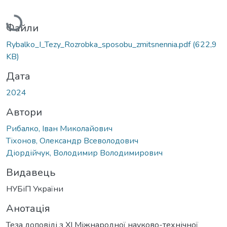
Вантажиться...
Файли
Rybalko_I_Tezy_Rozrobka_sposobu_zmitsnennia.pdf
(622,9
KB)
Дата
2024
Автори
Рибалко, Іван Миколайович
Тіхонов, Олександр Всеволодович
Діордійчук, Володимир Володимирович
Видавець
НУБіП України
Анотація
Теза доповіді з ХІ Міжнародної науково-технічної