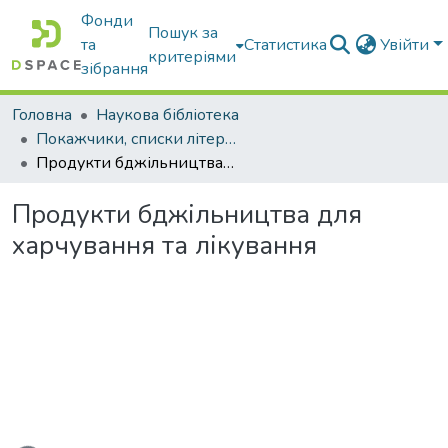
Фонди
Пошук за
та
Статистика
Увійти
критеріями
зібрання
Головна
Наукова бібліотека
Покажчики, списки літератури, сценарії, методичні розробки
Продукти бджільництва для харчування та лікування
Продукти бджільництва для
харчування та лікування