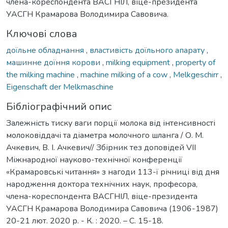
члена-кореспондента ВАСГНІЛ, віце-президента
УАСГН Крамарова Володимира Савовича.
Ключові слова
доїльне обладнання
,
властивість доїльного апарату
,
машинне доїння корови
,
milking equipment
,
property of
the milking machine
,
machine milking of a cow
,
Melkgeschirr
,
Eigenschaft der Melkmaschine
Бібліографічний опис
Залежність тиску ваги порції молока від інтенсивності
молоковіддачі та діаметра молочного шланга / О. М.
Ачкевич, В. І. Ачкевич// Збірник тез доповідей VIІ
Міжнародної науково-технічної конференції
«Крамаровські читання» з нагоди 113-ї річниці від дня
народження доктора технічних наук, професора,
члена-кореспондента ВАСГНІЛ, віце-президента
УАСГН Крамарова Володимира Савовича (1906-1987)
20-21 лют. 2020 р. - К. : 2020. – С. 15-18.