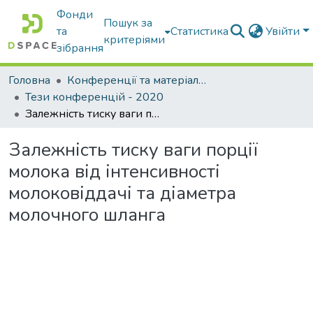
Фонди
Пошук за
та
Статистика
Увійти
критеріями
зібрання
Головна
Конференції та матеріали конференцій
Тези конференцій - 2020
Залежність тиску ваги порції молока від інтенсивності молоковіддачі та діаметра молочного шланга
Залежність тиску ваги порції
молока від інтенсивності
молоковіддачі та діаметра
молочного шланга