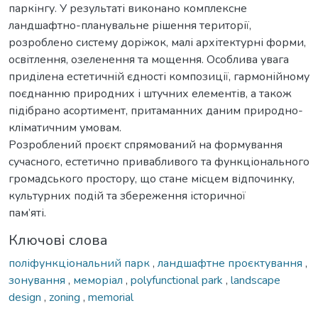
паркінгу. У результаті виконано комплексне
ландшафтно-планувальне рішення території,
розроблено систему доріжок, малі архітектурні форми,
освітлення, озеленення та мощення. Особлива увага
приділена естетичній єдності композиції, гармонійному
поєднанню природних і штучних елементів, а також
підібрано асортимент, притаманних даним природно-
кліматичним умовам.
Розроблений проєкт спрямований на формування
сучасного, естетично привабливого та функціонального
громадського простору, що стане місцем відпочинку,
культурних подій та збереження історичної
пам’яті.
Ключові слова
поліфункціональний парк
,
ландшафтне проєктування
,
зонування
,
меморіал
,
polyfunctional park
,
landscape
design
,
zoning
,
memorial