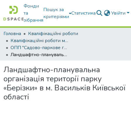
Фонди
Пошук за
та
Статистика
Увійти
критеріями
зібрання
Головна
Кваліфікаційні роботи
Кваліфікаційні роботи магістрів
ОПП "Садово-паркове господарство"
Ландшафтно-планувальна організація території парку «Берізки» в м. Васильків Київської області
Ландшафтно-планувальна
організація території парку
«Берізки» в м. Васильків Київської
області