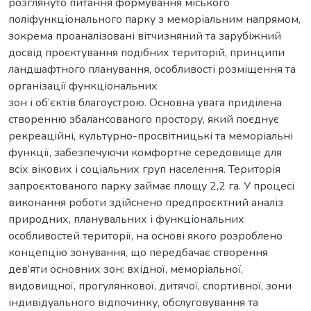
розглянуто питання формування міського
поліфункціонального парку з меморіальним напрямом,
зокрема проаналізовані вітчизняний та зарубіжний
досвід проєктування подібних територій, принципи
ландшафтного планування, особливості розміщення та
організації функціональних
зон і об’єктів благоустрою. Основна увага приділена
створенню збалансованого простору, який поєднує
рекреаційні, культурно-просвітницькі та меморіальні
функції, забезпечуючи комфортне середовище для
всіх вікових і соціальних груп населення. Територія
запроєктованого парку займає площу 2,2 га. У процесі
виконання роботи здійснено предпроєктний аналіз
природних, планувальних і функціональних
особливостей території, на основі якого розроблено
концепцію зонування, що передбачає створення
дев’яти основних зон: вхідної, меморіальної,
видовищної, прогулянкової, дитячої, спортивної, зони
індивідуального відпочинку, обслуговування та