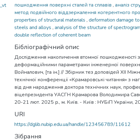
пошкодження поверхні сталей та сплавів
,
аналіз ст
_vt
метод подвійного віддзеркалення когерентного пр
properties of structural materials
,
deformation damage to 
steels and alloys
,
analysis of the structure of spectrogr
double reflection of coherent beam
Бібліографічний опис
Дослідження накопичення втомної пошкодженості з
деформаційними параметрами інженерної поверхні /
Войналович, [та ін.] // Збірник тез доповідей ХІІ Мі
технічної конференції «Крамаровські читання» з наг
від дня народження доктора технічних наук, профе
віцепрезидента УАСГН Крамарова Володимира Сав
20-21 лют. 2025 р., м. Київ. - Київ : НУБіП України, 2
URI
https://dglib.nubip.edu.ua/handle/123456789/11612
Зібрання