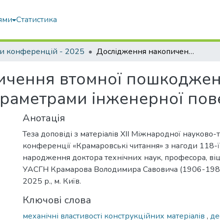
ями
Статистика
и конференцій - 2025
Дослідження накопичення втомної пошкодженості за деформаційними параметрами інженерної поверхні
чення втомної пошкоджено
раметрами інженерної пов
Анотація
Теза доповіді з матеріалів ХІІ Міжнародної науково-
конференції «Крамаровські читання» з нагоди 118-ї 
народження доктора технічних наук, професора, в
УАСГН Крамарова Володимира Савовича (1906-1987
2025 р., м. Київ.
Ключові слова
механічні властивості конструкційних матеріалів
,
де