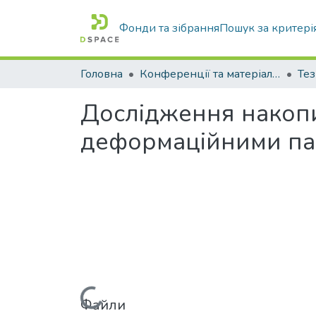
Фонди та зібрання
Пошук за критері
Головна
Конференції та матеріали конференцій
Тез
Дослідження накопи
деформаційними па
Файли