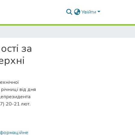
Увійти
сті за
ерхні
технічної
річниці від дня
іцепрезидента
) 20-21 лют.
формаційне