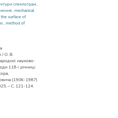
руктури спеклограм
,
оміння
,
mechanical
the surface of
ams
,
method of
а
 О. В.
жнародної науково-
оди 118-ї річниці
сора,
овича (1906-1987)
025. – С. 121-124.