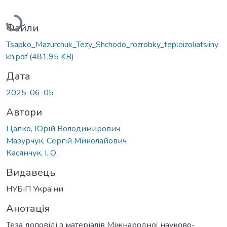
Вантажиться...
Файли
Tsapko_Mazurchuk_Tezy_Shchodo_rozrobky_teploizoliatsiiny
kh.pdf
(481,95 KB)
Дата
2025-06-05
Автори
Цапко, Юрій Володимирович
Мазурчук, Сергій Миколайович
Касянчук, І. О.
Видавець
НУБіП України
Анотація
Теза доповіді з матеріалів Міжнародної науково-