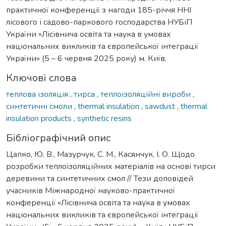
практичної конференції з нагоди 185-річчя ННІ
лісового і садово-паркового господарства НУБіП
України «Лісівнича освіта та наука в умовах
національних викликів та європейської інтеграції
України» (5 – 6 червня 2025 року) м. Київ.
Ключові слова
теплова ізоляція
,
тирса
,
теплоізоляційні вироби
,
синтетичні смоли
,
thermal insulation
,
sawdust
,
thermal
insulation products
,
synthetic resins
Бібліографічний опис
Цапко, Ю. В., Мазурчук, С. М., Касянчук, І. О. Щодо
розробки теплоізоляційних матеріалів на основі тирси
деревини та синтетичних смол // Тези доповідей
учасників Міжнародної науково-практичної
конференції «Лісівнича освіта та наука в умовах
національних викликів та європейської інтеграції