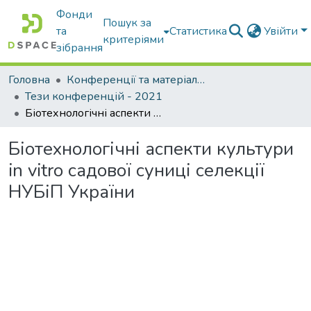
Фонди
Пошук за
та
Статистика
Увійти
критеріями
зібрання
Головна
Конференції та матеріали конференцій
Тези конференцій - 2021
Біотехнологічні аспекти культури in vitro садової суниці селекції НУБіП України
Біотехнологічні аспекти культури
in vitro садової суниці селекції
НУБіП України