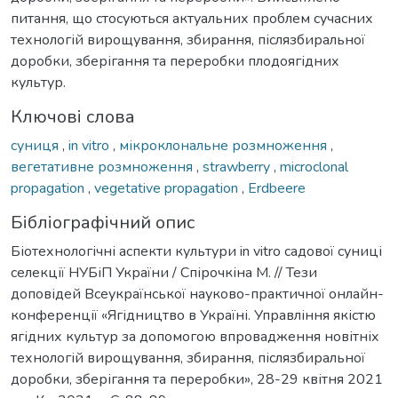
питання, що стосуються актуальних проблем сучасних
технологій вирощування, збирання, післязбиральної
доробки, зберігання та переробки плодоягідних
культур.
Ключові слова
суниця
,
in vitro
,
мікроклональне розмноження
,
вегетативне розмноження
,
strawberry
,
microclonal
propagation
,
vegetative propagation
,
Erdbeere
Бібліографічний опис
Біотехнологічні аспекти культури in vitro садової суниці
селекції НУБіП України / Спірочкіна М. // Тези
доповідей Всеукраїнської науково-практичної онлайн-
конференції «Ягідництво в Україні. Управління якістю
ягідних культур за допомогою впровадження новітніх
технологій вирощування, збирання, післязбиральної
доробки, зберігання та переробки», 28-29 квітня 2021