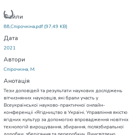
Вантажиться...
Файли
88,Спірочкіна.pdf
(97,49 KB)
Дата
2021
Автори
Спірочкіна, М.
Анотація
Тези доповідей та результати наукових досліджень
вітчизняних науковців, які брали участь у
Всеукраїнської науково-практичної онлайн-
конференції «Ягідництво в Україні. Управління якістю
ягідних культур за допомогою впровадження новітніх
технологій вирощування, збирання, післязбиральної
доробки, зберігання та переробки». Виисвітлено