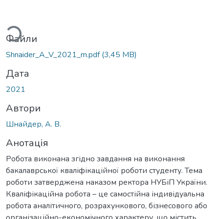
ься...
Файли
Shnaider_A_V_2021_m.pdf
(3,45 MB)
Дата
2021
Автори
Шнайдер, А. В.
Анотація
Робота виконана згідно завдання на виконання
бакалаврської кваліфікаційної роботи студенту. Тема
роботи затверджена наказом ректора НУБіП України.
Кваліфікаційна робота – це самостійна індивідуальна
робота аналітичного, розрахункового, бізнесового або
організаційно-економічного характеру, що містить