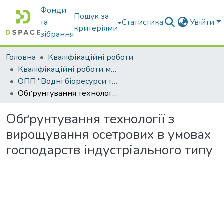
Фонди
Пошук за
та
Статистика
Увійти
критеріями
зібрання
Головна
Кваліфікаційні роботи
Кваліфікаційні роботи магістрів
ОПП "Водні біоресурси та аквакультура"
Обґрунтування технології з вирощування осетрових в умовах господарств індустріального типу
Обґрунтування технології з
вирощування осетрових в умовах
господарств індустріального типу