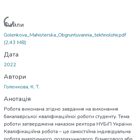
Вантажиться...
Файли
Golenkova_Мahisterska_Obgruntuvannia_tekhnolohii.pdf
(2,43 MB)
Дата
2022
Автори
Голенкова, К. Т.
Анотація
Робота виконана згідно завдання на виконання
бакалаврської кваліфікаційної роботи студенту. Тема
роботи затверджена наказом ректора НУБіП України.
Кваліфікаційна робота – це самостійна індивідуальна
робота аналітичного, розрахункового, бізнесового або