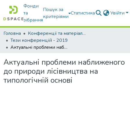
Фонди
Пошук за
та
Статистика
Увійти
критеріями
зібрання
Головна
Конференції та матеріали конференцій
Тези конференцій - 2019
Актуальні проблеми наближеного до природи лісівництва на типологічній основі
Актуальні проблеми наближеного
до природи лісівництва на
типологічній основі