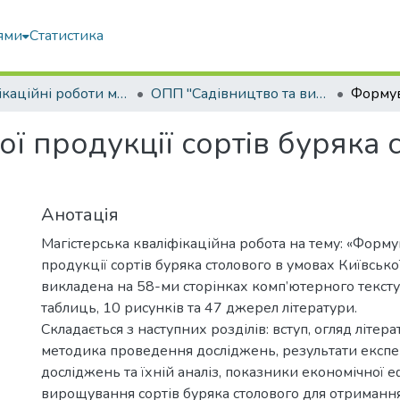
ями
Статистика
Кваліфікаційні роботи магістрів
ОПП "Садівництво та виноградарство"
 продукції сортів буряка 
Анотація
Магістерська кваліфікаційна робота на тему: «Форму
продукції сортів буряка столового в умовах Київської
викладена на 58-ми сторінках комп’ютерного тексту
таблиць, 10 рисунків та 47 джерел літератури.
Складається з наступних розділів: вступ, огляд літера
методика проведення досліджень, результати експ
досліджень та їхній аналіз, показники економічної 
вирощування сортів буряка столового для отримання