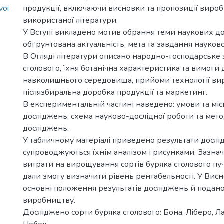
voi
продукції, включаючи висновки та пропозиції вироб
використаної літератури.
У Вступі викладено мотив обрання теми наукових д
обґрунтована актуальність, мета та завдання науков
В Огляді літератури описано народно-господарське
столового, їхня ботанічна характеристика та вимоги 
навколишнього середовища, прийоми технології ви
післязбиральна доробка продукції та маркетинг.
В експериментальній частині наведено: умови та мі
досліджень, схема науково-дослідної роботи та ме
досліджень.
У табличному матеріалі приведено результати дослі
супроводжуються їхнім аналізом і рисунками. Зазна
витрати на вирощування сортів буряка столового пуч
дали змогу визначити рівень рентабельності. У Вис
основні положення результатів досліджень й подано
виробництву.
Досліджено сорти буряка столового: Бона, Ліберо, Ла