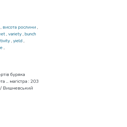
д
,
висота рослини
,
eet
,
variety
,
bunch
tivity
,
yield
,
he
,
ртів буряка
 ... магістра : 203
 / Вишневський