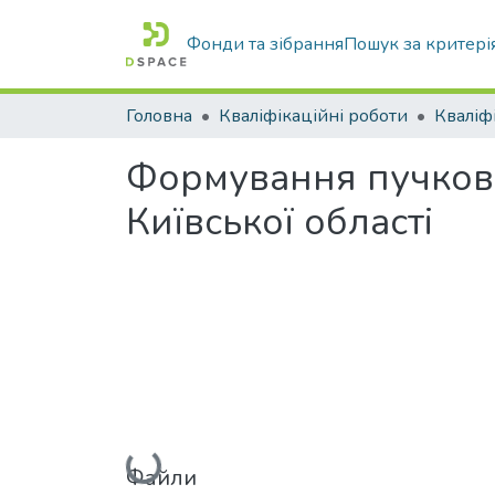
Фонди та зібрання
Пошук за критері
Головна
Кваліфікаційні роботи
Формування пучкової
Київської області
Файли