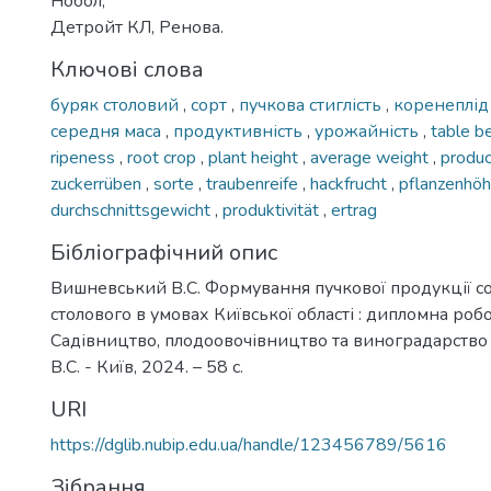
Нобол,
Детройт КЛ, Ренова.
Ключові слова
буряк столовий
,
сорт
,
пучкова стиглість
,
коренеплі
середня маса
,
продуктивність
,
урожайність
,
table b
ripeness
,
root crop
,
plant height
,
average weight
,
produc
zuckerrüben
,
sorte
,
traubenreife
,
hackfrucht
,
pflanzenhö
durchschnittsgewicht
,
produktivität
,
ertrag
Бібліографічний опис
Вишневський В.С. Формування пучкової продукції со
столового в умовах Київської області : дипломна робота
Садівництво, плодоовочівництво та виноградарство
В.С. - Київ, 2024. – 58 с.
URI
https://dglib.nubip.edu.ua/handle/123456789/5616
Зібрання