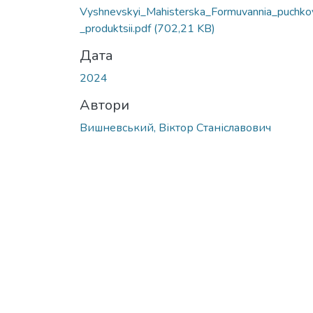
Вантажиться...
Vyshnevskyi_Mahisterska_Formuvannia_puchko
_produktsii.pdf
(702,21 KB)
Дата
2024
Автори
Вишневський, Віктор Станіславович