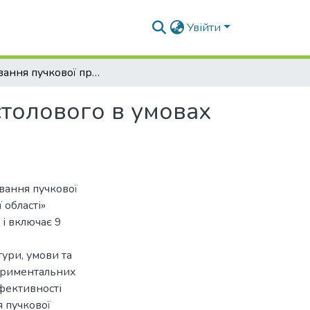
Увійти
Формування пучкової продукції сортів буряка столового в умовах Київської області
столового в умовах
вання пучкової
 області»
 і включає 9
тури, умови та
ериментальних
ефективності
 пучкової