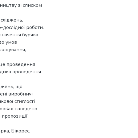
ництву зі списком
осліджень,
о-дослідної роботи.
 значення буряка
до умов
рощування,
сце проведення
тодика проведення
джень, що
чені виробничі
кової стиглості
новках наведено
 пропозиції
рка, Бікорес,