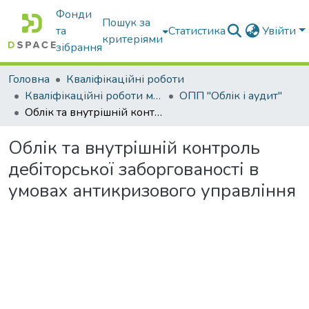
Фонди
Пошук за
та
Статистика
Увійти
критеріями
зібрання
Головна
Кваліфікаційні роботи
Кваліфікаційні роботи магістрів
ОПП "Облік і аудит"
Облік та внутрішній контроль дебіторської заборгованості в умовах антикризового управління
Облік та внутрішній контроль
дебіторської заборгованості в
умовах антикризового управління