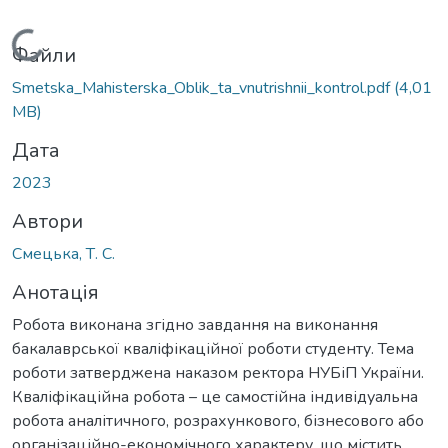
Вантажиться...
Файли
Smetska_Mahisterska_Oblik_ta_vnutrishnii_kontrol.pdf
(4,01
MB)
Дата
2023
Автори
Смецька, Т. С.
Анотація
Робота виконана згідно завдання на виконання
бакалаврської кваліфікаційної роботи студенту. Тема
роботи затверджена наказом ректора НУБіП України.
Кваліфікаційна робота – це самостійна індивідуальна
робота аналітичного, розрахункового, бізнесового або
організаційно-економічного характеру, що містить