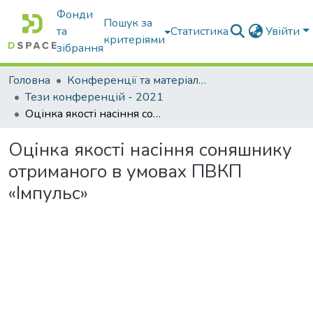
Фонди
Пошук за
та
Статистика
Увійти
критеріями
зібрання
Головна
Конференції та матеріали конференцій
Тези конференцій - 2021
Оцінка якості насіння соняшнику отриманого в умовах ПВКП «Імпульс»
Оцінка якості насіння соняшнику
отриманого в умовах ПВКП
«Імпульс»