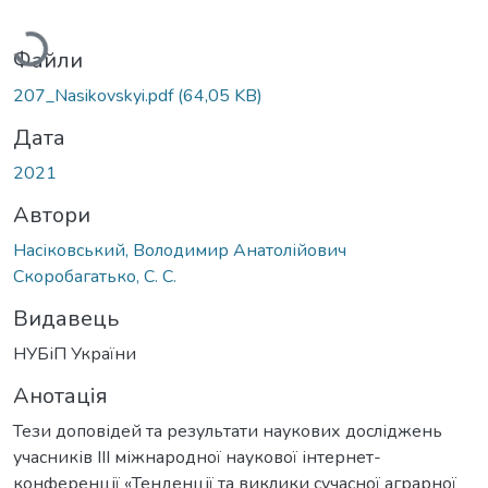
антажиться...
Файли
207_Nasikovskyi.pdf
(64,05 KB)
Дата
2021
Автори
Насіковський, Володимир Анатолійович
Скоробагатько, С. С.
Видавець
НУБіП України
Анотація
Тези доповідей та результати наукових досліджень
учасників IIІ міжнародної наукової інтернет-
конференції «Тенденції та виклики сучасної аграрної