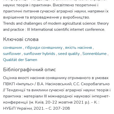
науки: теорія і практика». Висвітлено теоретичні і
практичні питання сучасної аграрної науки, напрями їх
вирішення та впровадження у виробництво.
Trends and challenges of modern agricultural science: theory
and practice : III International scientific internet conference.
Ключові слова
соняшник
,
гібриди соняшнику
,
якість насіння
,
sunflower
,
sunflower hybrids
,
seed quality
,
Sonnenblume
,
Qualität der Samen
Бібліографічний опис
Оцінка якості насіння соняшнику отриманого в умовах
ПВКП «Імпульс» / В.А. Насіковський, С.С. Скоробагатько
// Тенденції та виклики сучасної аграрної науки: теорія і
практика : матеріали IIІ міжнародної наукової інтернет-
конференції (м. Київ, 20-22 жовтня 2021 р.). - К. :
НУБіП України, 2021. – С. 207-208