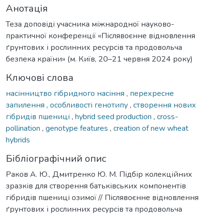
Анотація
Теза доповіді учасника міжнародної науково-
практичної конференції «Післявоєнне відновлення
ґрунтових і рослинних ресурсів та продовольча
безпека країни» (м. Київ, 20–21 червня 2024 року)
Ключові слова
насінництво гібридного насіння
,
перехресне
запилення
,
особливості генотипу
,
створення нових
гібридів пшениці
,
hybrid seed production
,
cross-
pollination
,
genotype features
,
creation of new wheat
hybrids
Бібліографічний опис
Раков А. Ю., Дмитренко Ю. М. Підбір колекційних
зразків для створення батьківських компонентів
гібридів пшениці озимої // Післявоєнне відновлення
ґрунтових і рослинних ресурсів та продовольча