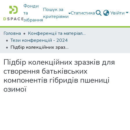
Фонди
Пошук за
та
Статистика
Увійти
критеріями
зібрання
Головна
Конференції та матеріали конференцій
Тези конференцій - 2024
Підбір колекційних зразків для створення батьківських компонентів гібридів пшениці озимої
Підбір колекційних зразків для
створення батьківських
компонентів гібридів пшениці
озимої