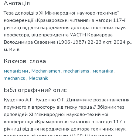
Анотація
Теза доповіді з ХІ Міжнародної науково-технічної
конференції «Крамаровські читання» з нагоди 117-ї
річниці від дня народження доктора технічних наук,
професора, віцепрезидента УАСГН Крамарова
Володимира Савовича (1906-1987) 22-23 лют. 2024 р.,
м. Київ.
Ключові слова
механізми
,
Mechanismen
,
mechanisms
,
механіка
,
mechanics
,
Mechanik
Бібліографічний опис
Куценко А.Г., Куценко О.Г. Динамічне розвантаження
пружного півпростору від тиску герца // Збірник тез
доповідей ХI Міжнародної науково-технічної
конференції «Крамаровські читання» з нагоди 117-ї
річниці від дня народження доктора технічних наук,