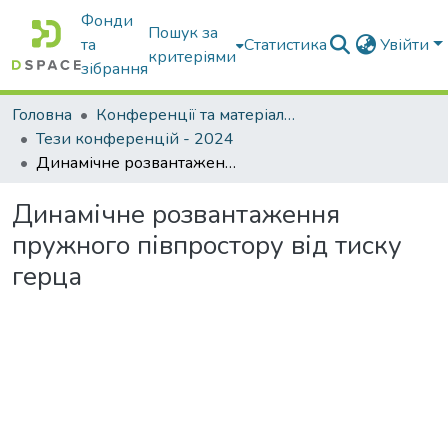
Фонди
Пошук за
та
Статистика
Увійти
критеріями
зібрання
Головна
Конференції та матеріали конференцій
Тези конференцій - 2024
Динамічне розвантаження пружного півпростору від тиску герца
Динамічне розвантаження
пружного півпростору від тиску
герца