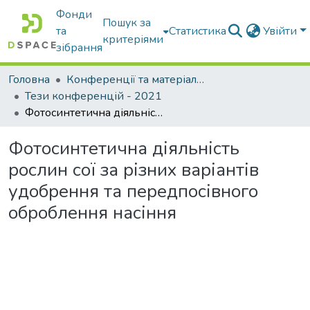
Фонди
Пошук за
та
Статистика
Увійти
критеріями
зібрання
Головна
Конференції та матеріали конференцій
Тези конференцій - 2021
Фотосинтетична діяльність рослин сої за різних варіантів удобрення та передпосівного оброблення насіння
Фотосинтетична діяльність
рослин сої за різних варіантів
удобрення та передпосівного
оброблення насіння