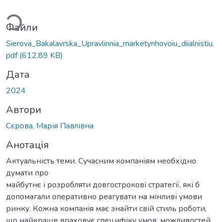
Вантажиться...
Файли
Sierova_Bakalavrska_Upravlinnia_marketynhovoiu_diialnistiu.
pdf
(612,89 KB)
Дата
2024
Автори
Сєрова, Марія Павлівна
Анотація
Актуальність теми. Сучасним компаніям необхідно
думати про
майбутнє і розробляти довгострокові стратегії, які б
допомагали оперативно реагувати на мінливі умови
ринку. Кожна компанія має знайти свій стиль роботи,
що найкраще враховує специфіку умов, можливостей,