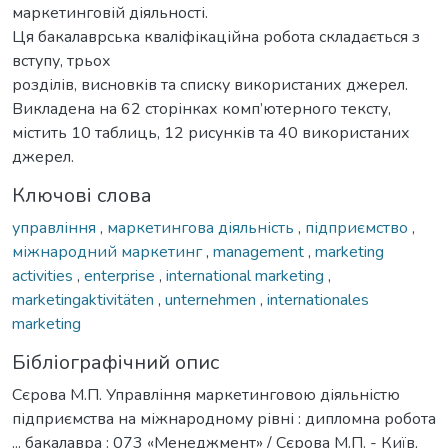
маркетинговій діяльності.
Ця бакалаврська кваліфікаційна робота складається з
вступу, трьох
розділів, висновків та списку використаних джерел.
Викладена на 62 сторінках комп’ютерного тексту,
містить 10 таблиць, 12 рисунків та 40 використаних
джерел.
Ключові слова
управління
,
маркетингова діяльність
,
підприємство
,
міжнародний маркетинг
,
management
,
marketing
activities
,
enterprise
,
international marketing
,
marketingaktivitäten
,
unternehmen
,
internationales
marketing
Бібліографічний опис
Сєрова М.П. Управління маркетинговою діяльністю
підприємства на міжнародному рівні : дипломна робота
... бакалавра : 073 «Менеджмент» / Сєрова М.П. - Київ,