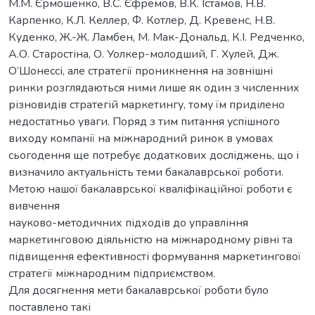
М.М. Єрмошенко, В.С. Єфремов, В.К. Істамов, Н.В.
Карпенко, К.Л. Келлер, Ф. Котлер, Д. Кревенс, Н.В.
Куденко, Ж.-Ж. Ламбен, М. Мак-Дональд, К.І. Редченко,
А.О. Старостіна, О. Уолкер-молодший, Г. Хулей, Дж.
О’Шонессі, але стратегії проникнення на зовнішні
ринки розглядаються ними лише як один з численних
різновидів стратегій маркетингу, тому їм приділено
недостатньо уваги. Поряд з тим питання успішного
виходу компанії на міжнародний ринок в умовах
сьогодення ще потребує додаткових досліджень, що і
визначило актуальність теми бакалаврської роботи.
Метою нашої бакалаврської кваліфікаційної роботи є
вивчення
науково-методичних підходів до управління
маркетинговою діяльністю на міжнародному рівні та
підвищення ефективності формування маркетингової
стратегії міжнародним підприємством.
Для досягнення мети бакалаврської роботи було
поставлено такі