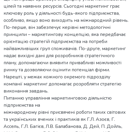
цілей та наявних ресурсів. Сьогодні маркетинг грає
ключову роль у діяльності будь-якого підприємства,
особливо, якщо воно виходить на міжнародний рівень.
По-перше, він забезпечує керівні методологічні
принципи – маркетингову концепцію, яка передбачає
орієнтацію стратегій підприємства на потреби
найважливіших груп споживачів. По-друге, маркетинг
надає вихідні дані для розробників стратегічного
плану, допомагаючи виявити привабливі можливості
ринку та дозволяючи оцінити потенціал фірми.
Нарешті, у межах кожного окремого підрозділу
компанії маркетинг допомагає розробляти стратегію
виконання завдань.
Питанню управління маркетинговою діяльністю
підприємства на
міжнародному рівні присвячені роботи таких світових
та українських вчених і практиків як Г.Л. Азоєв, Г.
Ассель, Г.Л. Багієв, Л.В. Балабанова, Д. Дей, П. Дойль,