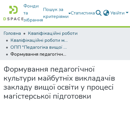
Фонди
Пошук за
та
Статистика
Увійти
критеріями
зібрання
Головна
Кваліфікаційні роботи
Кваліфікаційні роботи магістрів
ОПП "Педагогіка вищої школи"
Формування педагогічної культури майбутніх викладачів закладу вищої освіти у процесі магістерської підготовки
Формування педагогічної
культури майбутніх викладачів
закладу вищої освіти у процесі
магістерської підготовки