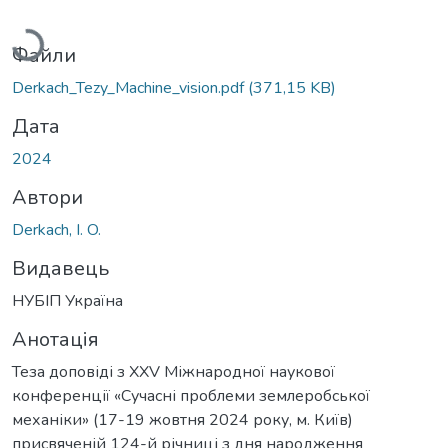
Вантажиться...
Файли
Derkach_Tezy_Machine_vision.pdf
(371,15 KB)
Дата
2024
Автори
Derkach, І. O.
Видавець
НУБІП Україна
Анотація
Теза доповіді з XXV Міжнародної наукової
конференції «Сучасні проблеми землеробської
механіки» (17-19 жовтня 2024 року, м. Київ)
присвяченій 124-й річниці з дня народження