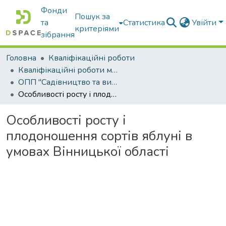
Фонди
Пошук за
та
Статистика
Увійти
критеріями
зібрання
Головна
Кваліфікаційні роботи
Кваліфікаційні роботи магістрів
ОПП "Садівництво та виноградарство"
Особливості росту і плодоношення сортів яблуні в умовах Вінницької області
Особливості росту і
плодоношення сортів яблуні в
умовах Вінницької області