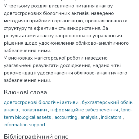
У третьому розділі висвітлено питання аналізу
довгострокових біологічних активів, наведено
методичні прийоми і організацію, проаналізовано їх
структуру та ефективність використання. За
результатами аналізу запропоновано управлінські
рішення щодо удосконалення обліково-аналітичного
забезпечення ними.
У висновках магістерської роботи наведено
узагальнені результати дослідження, надано чіткі
рекомендації удосконалення обліково-аналітичного
забезпечення ними.
Ключові слова
довгострокові біологічні активи
,
бухгалтерський облік
,
аналіз
,
показники
,
інформаційне забезпечення
,
long-
term biological assets
,
accounting
,
analysis
,
indicators
,
information support
Бібліографічний опис