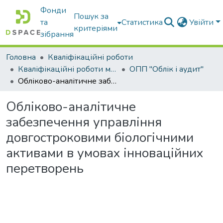
Фонди
Пошук за
та
Статистика
Увійти
критеріями
зібрання
Головна
Кваліфікаційні роботи
Кваліфікаційні роботи магістрів
ОПП "Облік і аудит"
Обліково-аналітичне забезпечення управління довгостроковими біологічними активами в умовах інноваційних перетворень
Обліково-аналітичне
забезпечення управління
довгостроковими біологічними
активами в умовах інноваційних
перетворень