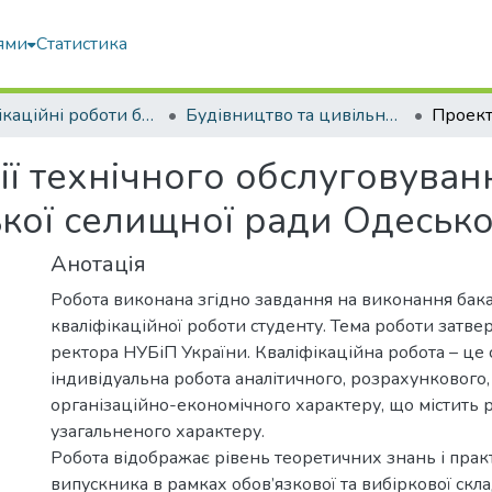
ями
Статистика
Кваліфікаційні роботи бакалаврів
Будівництво та цивільна інженерія
ії технічного обслуговува
ської селищної ради Одесько
Анотація
Робота виконана згідно завдання на виконання бак
кваліфікаційної роботи студенту. Тема роботи затв
ректора НУБіП України. Кваліфікаційна робота – це 
індивідуальна робота аналітичного, розрахункового,
організаційно-економічного характеру, що містить 
узагальненого характеру.
Робота відображає рівень теоретичних знань і пра
випускника в рамках обов’язкової та вибіркової скл