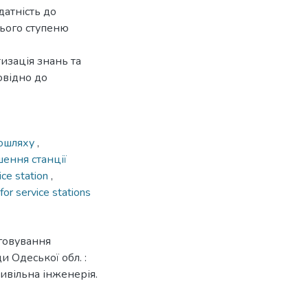
датність до
нього ступеню
изація знань та
овідно до
тошляху
,
шення станції
ice station
,
for service stations
уговування
и Одеської обл. :
цивільна інженерія.