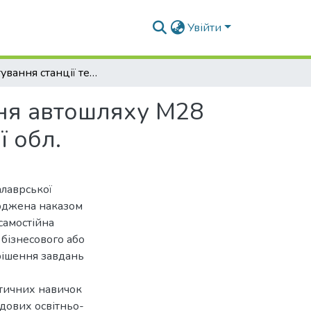
Увійти
Проектування станції технічного обслуговування автошляху М28 на території Усатівської селищної ради Одеської обл.
ння автошляху М28
ї обл.
алаврської
ерджена наказом
самостійна
 бізнесового або
рішення завдань
ктичних навичок
адових освітньо-