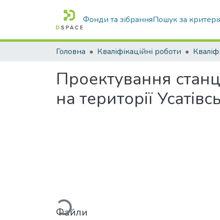
Фонди та зібрання
Пошук за критері
Головна
Кваліфікаційні роботи
Проектування станц
на території Усатів
Вантажиться...
Файли