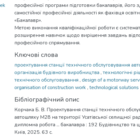
tek
професійної програми підготовки бакалаврів, його з
самостійної професійної діяльності як фахівця освіт
«Бакалавр».
Метою виконання кваліфікаційної роботи є системат
розширення навичок щодо вирішення завдань відп
професійного спрямування.
Ключові слова
проектування станції технічного обслуговування ав
організація будівного виробництва
,
технологічні рі
технічного обслуговування
,
design of a motorway serv
organisation of construction work
,
technological solutions 
Бібліографічний опис
Корчака Б. В. Проектування станції технічного обсл
автошляху М28 на території Усатівської селищної рад
дипломна робота ... бакалавра : 192 Будівництво та 
Київ, 2025. 63 с.