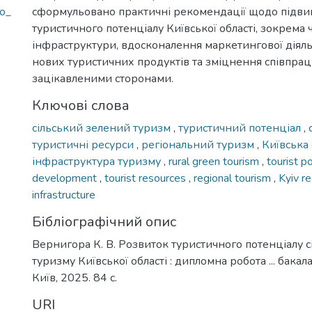
ho_
сформульовано практичні рекомендації щодо підв
туристичного потенціалу Київської області, зокрема
інфраструктури, вдосконалення маркетингової діяль
нових туристичних продуктів та зміцнення співпрац
зацікавленими сторонами.
Ключові слова
сільський зелений туризм
,
туристичний потенціал
,
туристичні ресурси
,
регіональний туризм
,
Київська
інфраструктура туризму
,
rural green tourism
,
tourist p
development
,
tourist resources
,
regional tourism
,
Kyiv r
infrastructure
Бібліографічний опис
Вернигора К. В. Розвиток туристичного потенціалу с
туризму Київської області : дипломна робота ... бакал
Київ, 2025. 84 с.
URI