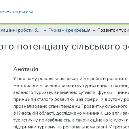
ями
Статистика
Кваліфікаційні роботи бакалаврів
Туризм і рекреація
ого потенціалу сільського 
Анотація
У першому розділі кваліфікаційної роботи розкрито
методологічні основи розвитку туристичного потенці
зеленого туризму, визначено сутність, функції, чинн
принципи сталого розвитку цієї сфери. У другому ро
проаналізовано стан і тенденції розвитку сільського
в Київській області, досліджено чинники, що вплива
туристичну привабливість, а також оцінено існуючі 
підтримки туризму на регіональному рівні. У третьо