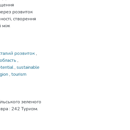
ищення
 через розвиток
ності, створення
і між
сталий розвиток
,
 область
,
otential
,
sustainable
egion
,
tourism
ільського зеленого
авра : 242 Туризм.