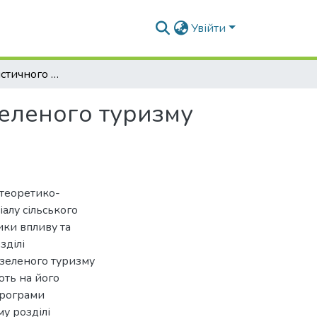
Увійти
Розвиток туристичного потенціалу сільського зеленого туризму Київської області
зеленого туризму
 теоретико-
алу сільського
ики впливу та
зділі
 зеленого туризму
ють на його
програми
му розділі