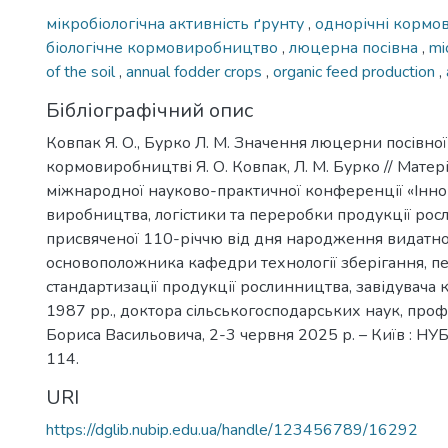
мікробіологічна активність ґрунту
,
однорічні кормов
біологічне кормовиробництво
,
люцерна посівна
,
mi
of the soil
,
annual fodder crops
,
organic feed production
,
Бібліографічний опис
Ковпак Я. О., Бурко Л. М. Значення люцерни посівної
кормовиробництві Я. О. Ковпак, Л. М. Бурко // Матер
міжнародної науково-практичної конференції «Іннов
виробництва, логістики та переробки продукції ро
присвяченої 110-річчю від дня народження видатно
основоположника кафедри технології зберігання, п
стандартизації продукції рослинництва, завідувача
1987 рр., доктора сільськогосподарських наук, про
Бориса Васильовича, 2-3 червня 2025 р. – Київ : НУБ
114.
URI
https://dglib.nubip.edu.ua/handle/123456789/16292