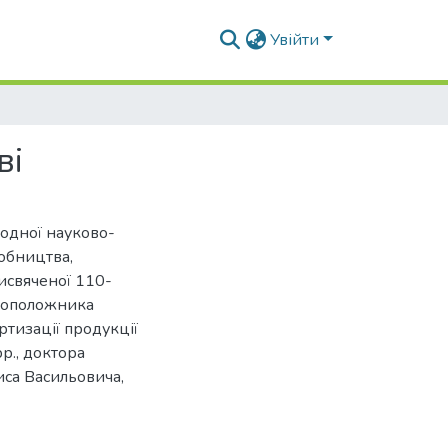
Увійти
ві
родної науково-
робництва,
исвяченої 110-
овоположника
ртизації продукції
р., доктора
иса Васильовича,