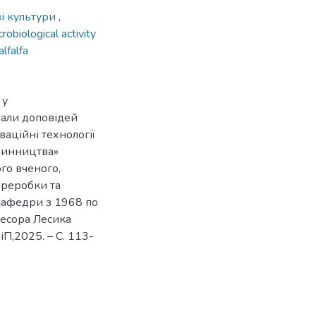
і культури
,
crobiological activity
alfalfa
 у
іали доповідей
аційні технології
слинництва»
го вченого,
ереробки та
 кафедри з 1968 по
фесора Лесика
іП,2025. – С. 113-