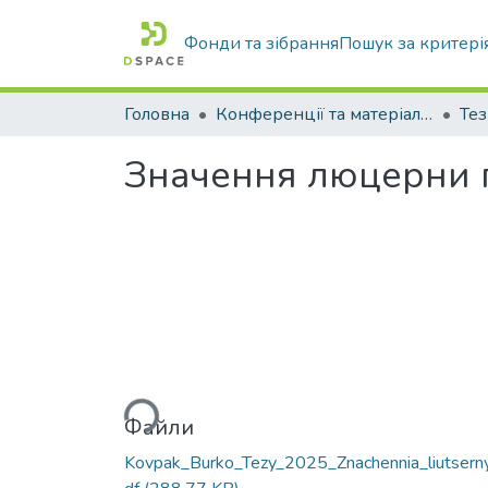
Фонди та зібрання
Пошук за критері
Головна
Конференції та матеріали конференцій
Тез
Значення люцерни п
Вантажиться...
Файли
Kovpak_Burko_Tezy_2025_Znachennia_liutserny