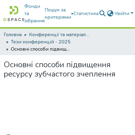
Фонди
Пошук за
та
Статистика
Увійти
критеріями
зібрання
Головна
Конференції та матеріали конференцій
Тези конференцій - 2025
Основні способи підвищення ресурсу зубчастого зчеплення
Основні способи підвищення
ресурсу зубчастого зчеплення
ажиться...