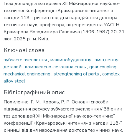
Теза доповіді з матеріалів ХІІ Міжнародної науково-
технічної конференції «Крамаровські читання» з
нагоди 118-ї річниці від дня народження доктора
технічних наук, професора, віцепрезидента УАСГН
Крамарова Володимира Савовича (1906-1987) 20-21
лют. 2025 р., м. Київ.
Ключові слова
зубчасте зчеплення
,
машинобудування
,
зміцнення
деталей
,
комплексно-легована сталь
,
gear coupling
,
mechanical engineering
,
strengthening of parts
,
complex
alloy steel
Бібліографічний опис
Похиленко, Г. М., Король, Р. Р. Основні способи
підвищення ресурсу зубчастого зчеплення // Збірник
тез доповідей ХІІ Міжнародної науково-технічної
конференції «Крамаровські читання» з нагоди 118-ї
річниці від дня народження доктора технічних наук,