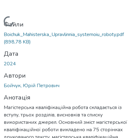
Вантажиться...
Файли
Boichuk_Mahisterska_Upravlinnia_systemoiu_roboty.pdf
(898,78 KB)
Дата
2024
Автори
Бойчук, Юрій Петрович
Анотація
Магістерська кваліфікаційна робота складається із
вступу, трьох розділів, висновків та списку
використаних джерел. Основний зміст магістерської
кваліфікаційної роботи викладено на 75 сторінках
друкованого тексту, магістерська кваліфікаційна