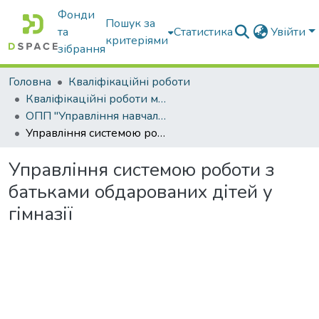
Фонди
Пошук за
та
Статистика
Увійти
критеріями
зібрання
Головна
Кваліфікаційні роботи
Кваліфікаційні роботи магістрів
ОПП "Управління навчальним закладом"
Управління системою роботи з батьками обдарованих дітей у гімназії
Управління системою роботи з
батьками обдарованих дітей у
гімназії