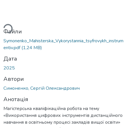
Вантажиться...
Файли
Symonenko_Mahisterska_Vykorystannia_tsyfrovykh_instrum
entiv.pdf
(1,24 MB)
Дата
2025
Автори
Симоненко, Сергій Олександрович
Анотація
Магістерська кваліфікаційна робота на тему
«Використання цифрових інструментів дистанційного
навчання в освітньому процесі закладів вищої освіти»