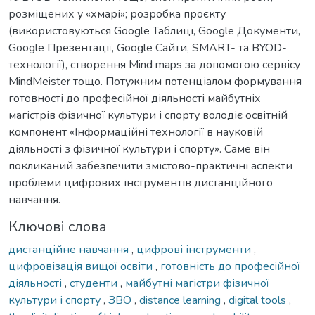
розміщених у «хмарі»; розробка проєкту
(використовуються Google Таблиці, Google Документи,
Google Презентації, Google Сайти, SMART- та BYOD-
технології), створення Mind maps за допомогою сервісу
MindMeister тощо. Потужним потенціалом формування
готовності до професійної діяльності майбутніх
магістрів фізичної культури і спорту володіє освітній
компонент «Інформаційні технології в науковій
діяльності з фізичної культури і спорту». Саме він
покликаний забезпечити змістово-практичні аспекти
проблеми цифрових інструментів дистанційного
навчання.
Ключові слова
дистанційне навчання
,
цифрові інструменти
,
цифровізація вищої освіти
,
готовність до професійної
діяльності
,
студенти
,
майбутні магістри фізичної
культури і спорту
,
ЗВО
,
distance learning
,
digital tools
,