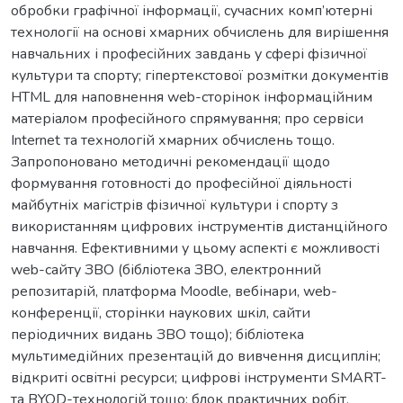
обробки графічної інформації, сучасних комп’ютерні
технології на основі хмарних обчислень для вирішення
навчальних і професійних завдань у сфері фізичної
культури та спорту; гіпертекстової розмітки документів
HTML для наповнення web-сторінок інформаційним
матеріалом професійного спрямування; про сервіси
Internet та технологій хмарних обчислень тощо.
Запропоновано методичні рекомендації щодо
формування готовності до професійної діяльності
майбутніх магістрів фізичної культури і спорту з
використанням цифрових інструментів дистанційного
навчання. Ефективними у цьому аспекті є можливості
web-сайту ЗВО (бібліотека ЗВО, електронний
репозитарій, платформа Moodle, вебінари, web-
конференції, сторінки наукових шкіл, сайти
періодичних видань ЗВО тощо); бібліотека
мультимедійних презентацій до вивчення дисциплін;
відкриті освітні ресурси; цифрові інструменти SMART-
та BYOD-технологій тощо; блок практичних робіт,