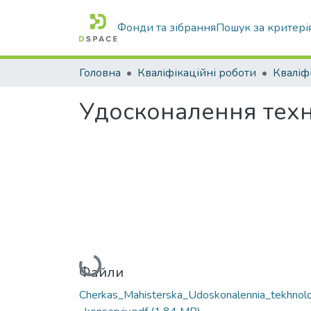
Фонди та зібрання
Пошук за критері
Головна
Кваліфікаційні роботи
Удосконалення техн
Вантажиться...
Файли
Cherkas_Mahisterska_Udoskonalennia_tekhnolo