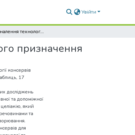
Увійти
Удосконалення технології консервів спеціального призначення
ного призначення
гії консервів
таблиць, 17
них досліджень
вної та допоміжної
целіакію, який
 речовинами та
хворювання.
нсервів для