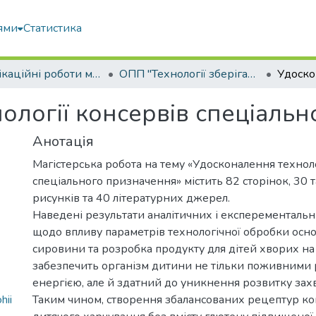
ями
Статистика
Кваліфікаційні роботи магістрів
ОПП "Технології зберігання та переробки водних біоресурсів"
ології консервів спеціаль
Анотація
Магістерська робота на тему «Удосконалення техноло
спеціального призначення» містить 82 сторінок, 30 
рисунків та 40 літературних джерел.
Наведені результати аналітичних і експеременталь
щодо впливу параметрів технологічної обробки осно
сировини та розробка продукту для дітей хворих на 
забезпечить організм дитини не тільки поживними
енергією, але й здатний до уникнення розвитку за
hii
Таким чином, створення збалансованих рецептур ко