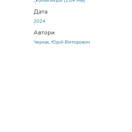
_konserviv.pdf
(1,84 MB)
Дата
2024
Автори
Черкас, Юрій Вікторович