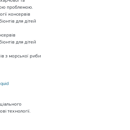
харчової та
ьною проблемою.
гії консервів
іонтів для дітей
нсервів
іонтів для дітей
ів з морської риби
squid
еціального
ові технології.