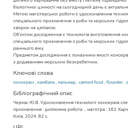
дитячого харчування без вмісту глютену підвищеної 
біологічної цінності на сьогоднішній день є актуал
Метою магістерської роботи є удосконалення техноло
спеціального призначення з риби та морських гідроб
хворих на целіакію.
Об’єктом дослідження є технологія виготовлення ко
спеціального призначення з риби та морських гідроб
раннього віку.
Предметом дослідження є показники якості консерв
з додаванням морських безхребетних.
Ключові слова
консерви
,
камбала
,
кальмар
,
canned food
,
flounder
,
Бібліографічний опис
Черкас Ю.В. Удосконалення технології консервів сп
призначення : дипломна робота ... магістра : 181 Харч
Київ, 2024. 82 с.
URI