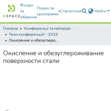
Фонди
Пошук за
та
Статистика
Увійти
критеріями
зібрання
Головна
Конференції та матеріали конференцій
Тези конференцій - 2019
Окисление и обезуглероживание поверхности стали
Окисление и обезуглероживание
поверхности стали
ться...