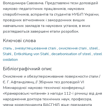
Володимира Савовича. Представлені тези доповідей
науково-педагогічних працівників, наукових
співробітників, аспірантів та студентів НУБіП України,
провідних вітчизняних і закордонних вищих
навчальних закладів та наукових установ, в яких
розглядаються завершені етапи розробок.
Ключові слова
сталь
,
зневуглецювання сталі
,
окислення сталі
,
steel
,
Stahl
,
Entkohlung von Stahl
,
decarbonisation of steel
,
steel
oxidation
Бібліографічний опис
Окисление и обезуглероживание поверхности стали /
Є. Г. Афтанділянц // Збірник тез доповідей VI
Міжнародної науково-технічної конференції
«Крамаровські читання» з нагоди 112-ї річниці від дня
народження доктора технічних наук, професора,
члена-кореспондента ВАСГНІЛ, віце-президента