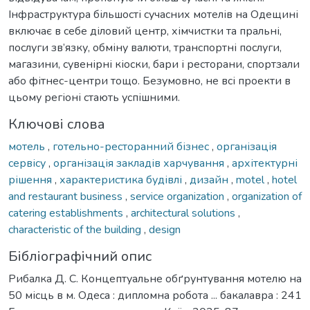
Інфраструктура більшості сучасних мотелів на Одещині
включає в себе діловий центр, хімчистки та пральні,
послуги зв’язку, обміну валюти, транспортні послуги,
магазини, сувенірні кіоски, бари і ресторани, спортзали
або фітнес-центри тощо. Безумовно, не всі проекти в
цьому регіоні стають успішними.
Ключові слова
мотель
,
готельно-ресторанний бізнес
,
організація
сервісу
,
організація закладів харчування
,
архітектурні
рішення
,
характеристика будівлі
,
дизайн
,
motel
,
hotel
and restaurant business
,
service organization
,
organization of
catering establishments
,
architectural solutions
,
characteristic of the building
,
design
Бібліографічний опис
Рибалка Д. С. Концептуальне обґрунтування мотелю на
50 місць в м. Одеса : дипломна робота ... бакалавра : 241