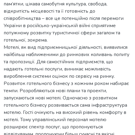
пам’ятки, цікава самобутня культура, свобода,
відкритість місцевості та її готовність до
співробітництва – все це потенційно після перемоги
України в російсько-українській війні сприятиме
потужному розвитку туристичної сфери загалом та
готельної, зокрема.
Мотелі, як вид підприємницької діяльності, виявилися
найбільш наближеними до ринкових коливань попиту
та пропозиції. Для самостійних підприємств, що
надають готельні послуги, виникає можливість
вироблення системи оцінок по сервісу на ринку.
Розвиток готельного бізнесу з кожним роком набирає
темпи. Розробляються нові плани та проекти,
запускаються нові мотелі. Одночасно з розвитком
готельного бізнесу розвивається сама інфраструктура
мотелю. Гості очікують на високий рівень комфорту в
мотелі. Тому управлінський персонал мотелю
розширює спектр послуг, що пропонуються
відвідувачам, пропонуючи більш сучасні та якісні.