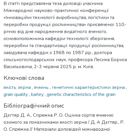
В статті представлена теза доповіді учасника
Міжнародної науково-практичної конференції
«Інноваційні технології виробництва, логістики та
переробки продукції рослинництва» присвяченої 110-
річчю від дня народження видатного вченого,
основоположника кафедри технології зберігання,
переробки та стандартизації продукції рослинництва,
завідувача кафедри з 1968 по 1987 рр., доктора
сільськогосподарських наук, професора Лесика Бориса
Васильовича, 2-3 червня 2025 р. м. Київ.
Ключові слова
якість зерна
,
ячмінь
,
генетичні характеристики зерна
,
grain quality
,
barley
,
genetic characteristics of the grain
Бібліографічний опис
Дєгтяр Д. А., Спряжка Р. О. Оцінка сортів ячменю
озимого за показниками якості зерна / Д. А Дєгтяр., Р.
О. Спряжка // Матеріали доповідей міжнародної