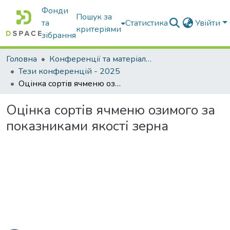
Фонди
Пошук за
та
Статистика
Увійти
критеріями
зібрання
Головна
Конференції та матеріали конференцій
Тези конференцій - 2025
Оцінка сортів ячменю озимого за показниками якості зерна
Оцінка сортів ячменю озимого за
показниками якості зерна
иться...