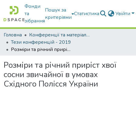
Фонди
Пошук за
та
Статистика
Увійти
критеріями
зібрання
Головна
Конференції та матеріали конференцій
Тези конференцій - 2019
Розміри та річний приріст хвої сосни звичайної в умовах Східного Полісся України
Розміри та річний приріст хвої
сосни звичайної в умовах
Східного Полісся України