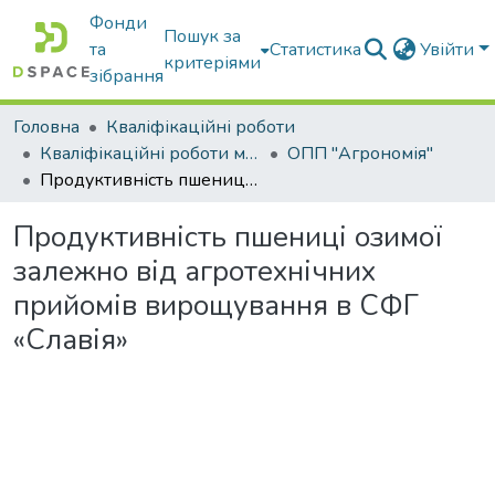
Фонди
Пошук за
та
Статистика
Увійти
критеріями
зібрання
Головна
Кваліфікаційні роботи
Кваліфікаційні роботи магістрів
ОПП "Агрономія"
Продуктивність пшениці озимої залежно від агротехнічних прийомів вирощування в СФГ «Славія»
Продуктивність пшениці озимої
залежно від агротехнічних
прийомів вирощування в СФГ
«Славія»