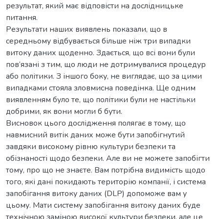
результат, який має відповісти на дослідницьке
питання.
Результати наших виявлень показали, що в
середньому відбувається більше ніж три випадки
витоку даних щоденно. Здається, що всі вони були
пов’язані з тим, що люди не дотримувалися процедур
або політики. З іншого боку, не виглядає, що за цими
випадками стояла зловмисна поведінка. Ще одним
виявленням було те, що політики були не настільки
добрими, як вони могли б бути.
Висновок цього дослідження полягає в тому, що
навмисний витік даних може бути запобігнутий
завдяки високому рівню культури безпеки та
обізнаності щодо безпеки. Але ви не можете запобігти
тому, про що не знаєте. Вам потрібна видимість щодо
того, які дані покидають територію компанії, і система
запобігання витоку даних (DLP) допоможе вам у
цьому. Мати систему запобігання витоку даних буде
технічною заміною високої культури безпеки, але це