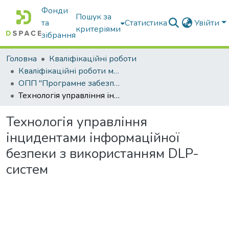
Фонди
Пошук за
та
Статистика
Увійти
критеріями
зібрання
Головна
Кваліфікаційні роботи
Кваліфікаційні роботи магістрів
ОПП "Програмне забезпечення інформаційних систем"
Технологія управління інцидентами інформаційної безпеки з використанням DLP-систем
Технологія управління
інцидентами інформаційної
безпеки з використанням DLP-
систем